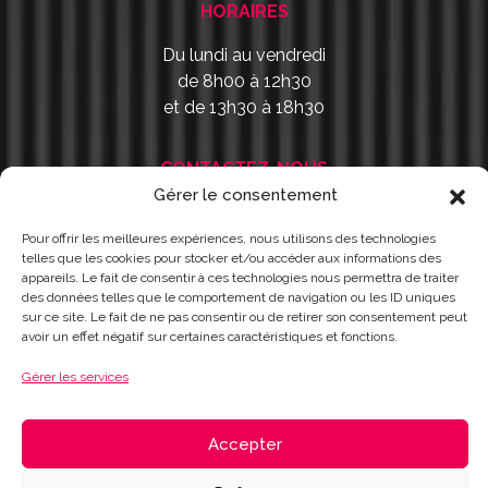
HORAIRES
Du lundi au vendredi
de 8h00 à 12h30
et de 13h30 à 18h30
CONTACTEZ-NOUS
Gérer le consentement
9 rue Victor Fortun
44400 Rezé
Pour offrir les meilleures expériences, nous utilisons des technologies
telles que les cookies pour stocker et/ou accéder aux informations des
appareils. Le fait de consentir à ces technologies nous permettra de traiter
NOUS ÉCRIRE
des données telles que le comportement de navigation ou les ID uniques
sur ce site. Le fait de ne pas consentir ou de retirer son consentement peut
avoir un effet négatif sur certaines caractéristiques et fonctions.
PRENDRE RDV
Gérer les services
02 40 84 06 08
Accepter