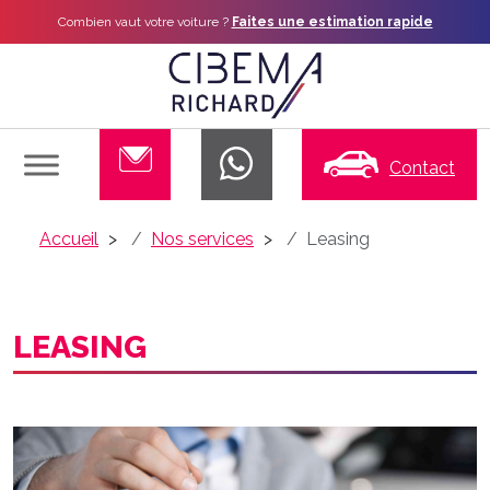
Combien vaut votre voiture ?
Faites une estimation rapide
Contact
Accueil
Nos services
Leasing
LEASING